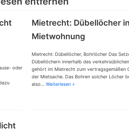
liesen entfernen
cht
Mietrecht: Dübellöcher i
Mietwohnung
Mietrecht: Dübellöcher, Bohrlöcher Das Set
Dübellöchern innerhalb des verkehrsüblich
ause- oder
gehört im Mietrecht zum vertragsgemäßen 
der Mietsache. Das Bohren solcher Löcher b
 dazu
also…
Weiterlesen »
icht