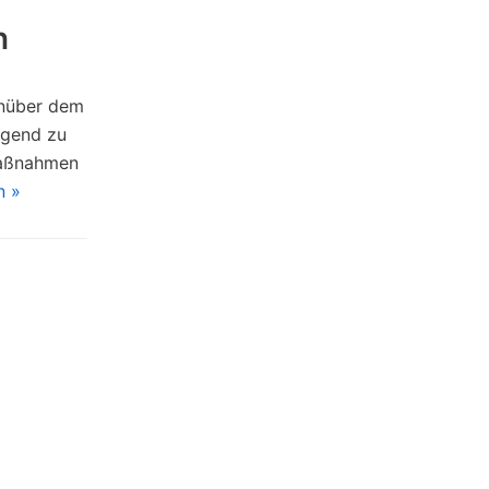
n
enüber dem
ngend zu
Maßnahmen
n »