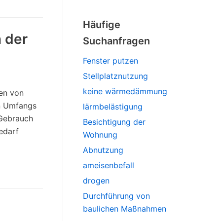
Häufige
n der
Suchanfragen
Fenster putzen
Stellplatznutzung
keine wärmedämmung
zen von
en Umfangs
lärmbelästigung
Gebrauch
Besichtigung der
edarf
Wohnung
Abnutzung
ameisenbefall
drogen
Durchführung von
baulichen Maßnahmen