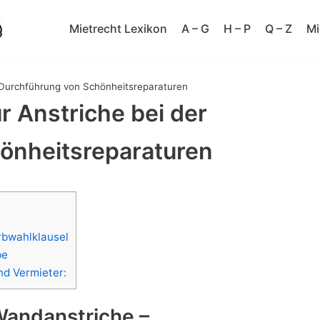
Mietrecht Lexikon
A – G
H – P
Q – Z
Mi
r Durchführung von Schönheitsreparaturen
ür Anstriche bei der
önheitsreparaturen
rbwahlklausel
be
nd Vermieter:
 Wandanstriche –