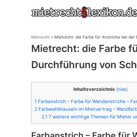
Zum
Inhalt
springen
Mietrecht
»
Mietrecht: die Farbe für Anstriche bei de
Mietrecht: die Farbe f
Durchführung von Sch
Inhaltsverzeichnis
[
hide
]
1
Farbanstrich – Farbe für Wandanstriche – Fa
2
Farbwahlklauseln im Mietvertrag – Wandfar
2.1
7 weitere wichtige Themen für Mieter u
Farbanstrich – Farbe für