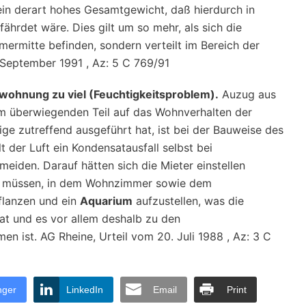
 ein derart hohes Gesamtgewicht, daß hierdurch in
ährdet wäre. Dies gilt um so mehr, als sich die
mmermitte befinden, sondern verteilt im Bereich der
September 1991 , Az: 5 C 769/91
uwohnung zu viel (Feuchtigkeitsproblem).
Auzug aus
um überwiegenden Teil auf das Wohnverhalten der
ge zutreffend ausgeführt hat, ist bei der Bauweise des
 der Luft ein Kondensatausfall selbst bei
iden. Darauf hätten sich die Mieter einstellen
en müssen, in dem Wohnzimmer sowie dem
flanzen und ein
Aquarium
aufzustellen, was die
hat und es vor allem deshalb zu den
 ist. AG Rheine, Urteil vom 20. Juli 1988 , Az: 3 C
nger
LinkedIn
Email
Print