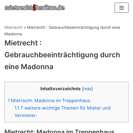
Zum
Inhalt
springen
Mietrecht
»
Mietrecht : Gebrauchbeeinträchtigung durch eine
Madonna
Mietrecht :
Gebrauchbeeinträchtigung durch
eine Madonna
Inhaltsverzeichnis
[
hide
]
1
Mietrecht: Madonna im Treppenhaus
1.1
7 weitere wichtige Themen für Mieter und
Vermieter:
Mietrecht: Madonna im Treppenhaus