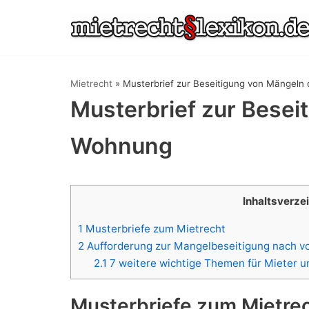
Zum
Inhalt
springen
Mietrecht
»
Musterbrief zur Beseitigung von Mängeln
Musterbrief zur Besei
Wohnung
Inhaltsverze
1
Musterbriefe zum Mietrecht
2
Aufforderung zur Mangelbeseitigung nach v
2.1
7 weitere wichtige Themen für Mieter u
Musterbriefe zum Mietre