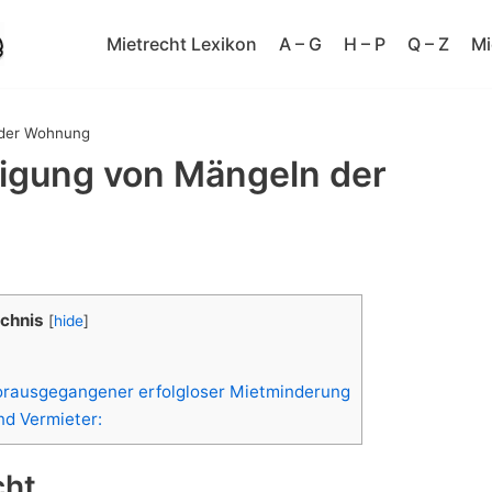
Mietrecht Lexikon
A – G
H – P
Q – Z
Mi
 der Wohnung
tigung von Mängeln der
ichnis
[
hide
]
orausgegangener erfolgloser Mietminderung
nd Vermieter:
cht