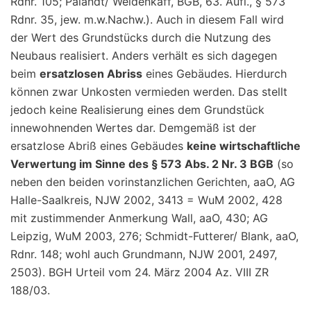
Rdnr. 105; Palandt/ Weidenkaff, BGB, 63. Aufl., § 573
Rdnr. 35, jew. m.w.Nachw.). Auch in diesem Fall wird
der Wert des Grundstücks durch die Nutzung des
Neubaus realisiert. Anders verhält es sich dagegen
beim
ersatzlosen Abriss
eines Gebäudes. Hierdurch
können zwar Unkosten vermieden werden. Das stellt
jedoch keine Realisierung eines dem Grundstück
innewohnenden Wertes dar. Demgemäß ist der
ersatzlose Abriß eines Gebäudes
keine wirtschaftliche
Verwertung im Sinne des § 573 Abs. 2 Nr. 3 BGB
(so
neben den beiden vorinstanzlichen Gerichten, aaO, AG
Halle-Saalkreis, NJW 2002, 3413 = WuM 2002, 428
mit zustimmender Anmerkung Wall, aaO, 430; AG
Leipzig, WuM 2003, 276; Schmidt-Futterer/ Blank, aaO,
Rdnr. 148; wohl auch Grundmann, NJW 2001, 2497,
2503). BGH Urteil vom 24. März 2004 Az. VIII ZR
188/03.