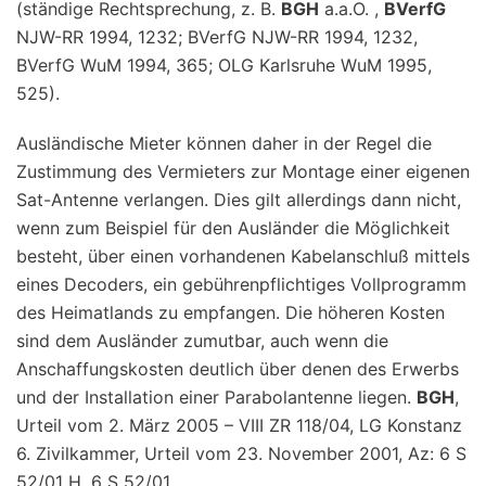
(ständige Rechtsprechung, z. B.
BGH
a.a.O. ,
BVerfG
NJW-RR 1994, 1232; BVerfG NJW-RR 1994, 1232,
BVerfG WuM 1994, 365; OLG Karlsruhe WuM 1995,
525).
Ausländische Mieter können daher in der Regel die
Zustimmung des Vermieters zur Montage einer eigenen
Sat-Antenne verlangen. Dies gilt allerdings dann nicht,
wenn zum Beispiel für den Ausländer die Möglichkeit
besteht, über einen vorhandenen Kabelanschluß mittels
eines Decoders, ein gebührenpflichtiges Vollprogramm
des Heimatlands zu empfangen. Die höheren Kosten
sind dem Ausländer zumutbar, auch wenn die
Anschaffungskosten deutlich über denen des Erwerbs
und der Installation einer Parabolantenne liegen.
BGH
,
Urteil vom 2. März 2005 – VIII ZR 118/04, LG Konstanz
6. Zivilkammer, Urteil vom 23. November 2001, Az: 6 S
52/01 H, 6 S 52/01.