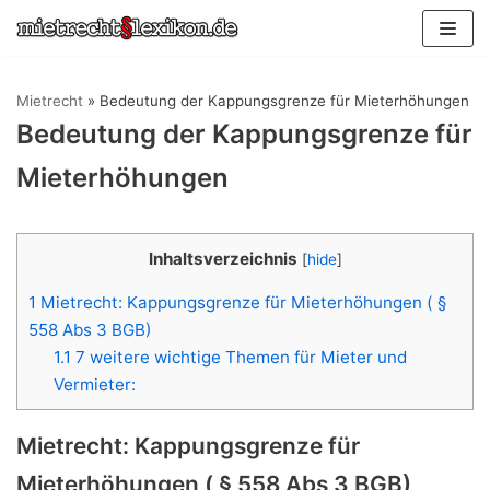
Zum
Inhalt
springen
Mietrecht
»
Bedeutung der Kappungsgrenze für Mieterhöhungen
Bedeutung der Kappungsgrenze für
Mieterhöhungen
Inhaltsverzeichnis
[
hide
]
1
Mietrecht: Kappungsgrenze für Mieterhöhungen ( §
558 Abs 3 BGB)
1.1
7 weitere wichtige Themen für Mieter und
Vermieter:
Mietrecht: Kappungsgrenze für
Mieterhöhungen ( § 558 Abs 3 BGB)