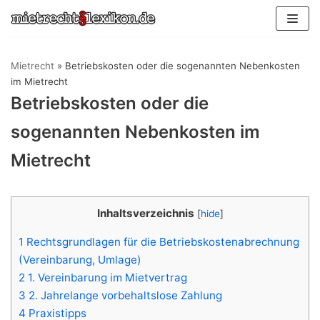
Zum
Inhalt
springen
Mietrecht
»
Betriebskosten oder die sogenannten Nebenkosten
im Mietrecht
Betriebskosten oder die
sogenannten Nebenkosten im
Mietrecht
Inhaltsverzeichnis
[
hide
]
1
Rechtsgrundlagen für die Betriebskostenabrechnung
(Vereinbarung, Umlage)
2
1. Vereinbarung im Mietvertrag
3
2. Jahrelange vorbehaltslose Zahlung
4
Praxistipps