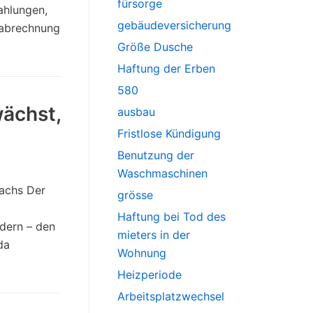
fürsorge
ahlungen,
gebäudeversicherung
nabrechnung
Größe Dusche
Haftung der Erben
580
wächst,
ausbau
Fristlose Kündigung
Benutzung der
Waschmaschinen
wachs Der
grösse
Haftung bei Tod des
dern – den
mieters in der
da
Wohnung
Heizperiode
Arbeitsplatzwechsel