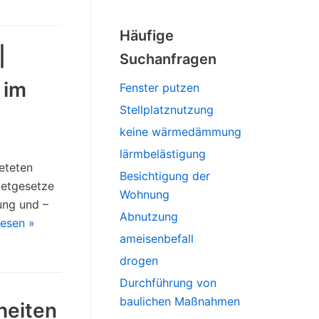
Häufige
|
Suchanfragen
 im
Fenster putzen
Stellplatznutzung
keine wärmedämmung
lärmbelästigung
eteten
Besichtigung der
ietgesetze
Wohnung
ung und –
Abnutzung
lesen »
ameisenbefall
drogen
Durchführung von
baulichen Maßnahmen
heiten