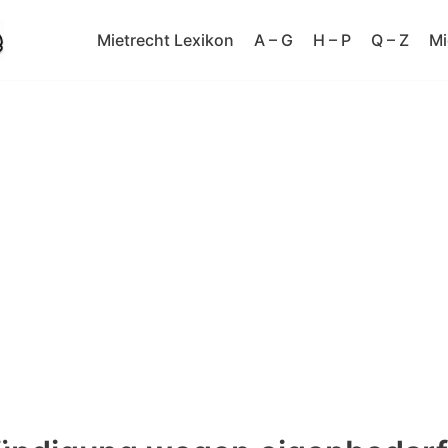
Mietrecht Lexikon
A – G
H – P
Q – Z
Mi