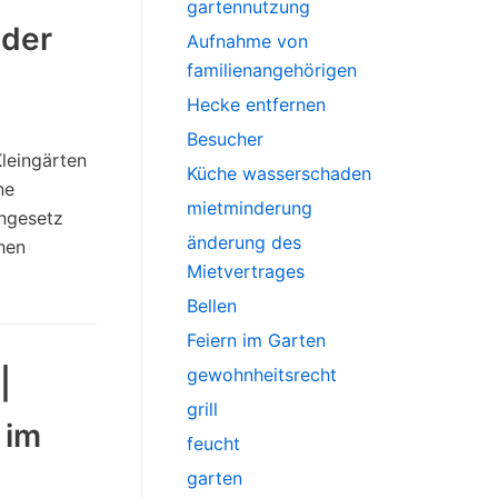
gartennutzung
oder
Aufnahme von
familienangehörigen
Hecke entfernen
Besucher
Kleingärten
Küche wasserschaden
ne
mietminderung
ngesetz
änderung des
hen
Mietvertrages
Bellen
Feiern im Garten
gewohnheitsrecht
|
grill
 im
feucht
garten