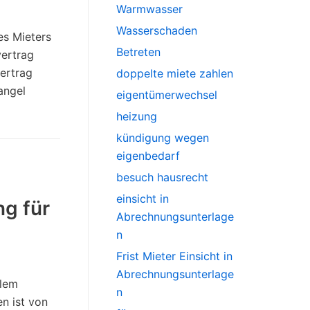
Warmwasser
Wasserschaden
es Mieters
Betreten
vertrag
ertrag
doppelte miete zahlen
angel
eigentümerwechsel
heizung
kündigung wegen
eigenbedarf
besuch hausrecht
einsicht in
g für
Abrechnungsunterlage
n
Frist Mieter Einsicht in
Abrechnungsunterlage
llem
n
n ist von