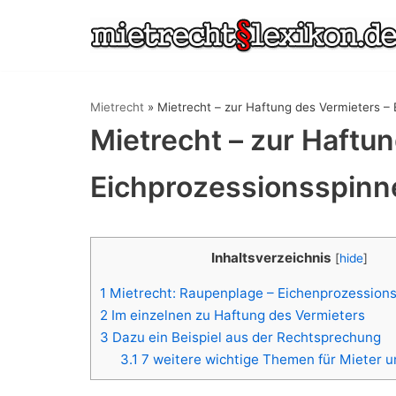
Zum
Inhalt
springen
Mietrecht
»
Mietrecht – zur Haftung des Vermieters –
Mietrecht – zur Haftu
Eichprozessionsspinn
Inhaltsverzeichnis
[
hide
]
1
Mietrecht: Raupenplage – Eichenprozession
2
Im einzelnen zu Haftung des Vermieters
3
Dazu ein Beispiel aus der Rechtsprechung
3.1
7 weitere wichtige Themen für Mieter u