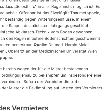
ass „Selbsthilfe“ in aller Regel nicht möglich ist. Es
hre anhält. Offenbar ist das Eiweißgift Thaumetopoein,
ehr beständig gegen Witterungseinflüsse. In einem
r die Raupen des nächsten Jahrgangs geschlüpft
e einfache Abklatsch-Technik vom Boden gewonnen
urch den Regen in tiefere Bodenschichten geschwemmt
beiten bemerkbar.
Quelle:
Dr. med. Harald Maier
en), Oberarzt an der Medizinischen Universität Wien
sgruppe.
e bereits wegen der für die Mieter bestehenden
ere ordnungsgemäß zu bekämpfen um insbesondere eine
 verhindern. Sofern der Vermieter die trotz
 der Mieter die Bekämpfung auf Kosten des Vermieters
des Vermieters