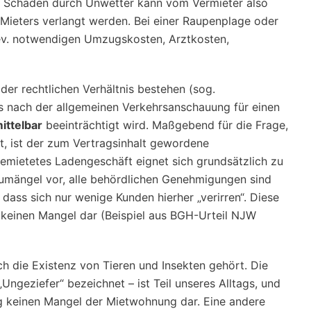
em Schaden durch Unwetter kann vom Vermieter also
Mieters verlangt werden. Bei einer Raupenplage oder
 ev. notwendigen Umzugskosten, Arztkosten,
der rechtlichen Verhältnis bestehen (sog.
ss nach der allgemeinen Verkehrsanschauung für einen
ittelbar
beeinträchtigt wird. Maßgebend für die Frage,
gt, ist der zum Vertragsinhalt gewordene
emietetes Ladengeschäft eignet sich grundsätzlich zu
aumängel vor, alle behördlichen Genehmigungen sind
, dass sich nur wenige Kunden hierher „verirren“. Diese
 keinen Mangel dar (Beispiel aus BGH-Urteil NJW
ch die Existenz von Tieren und Insekten gehört. Die
„Ungeziefer“ bezeichnet – ist Teil unseres Alltags, und
g keinen Mangel der Mietwohnung dar. Eine andere