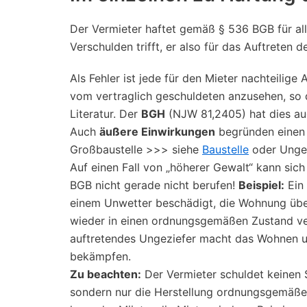
Der Vermieter haftet gemäß § 536 BGB für all
Verschulden trifft, er also für das Auftreten d
Als Fehler ist jede für den Mieter nachteili
vom vertraglich geschuldeten anzusehen, so 
Literatur. Der
BGH
(NJW 81,2405) hat dies au
Auch
äußere Einwirkungen
begründen einen 
Großbaustelle >>> siehe
Baustelle
oder Unge
Auf einen Fall von „höherer Gewalt“ kann sic
BGB nicht gerade nicht berufen!
Beispiel:
Ein 
einem Unwetter beschädigt, die Wohnung übe
wieder in einen ordnungsgemäßen Zustand ver
auftretendes Ungeziefer macht das Wohnen un
bekämpfen.
Zu beachten:
Der Vermieter schuldet keinen S
sondern nur die Herstellung ordnungsgemäßer