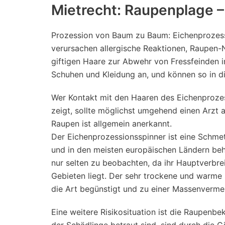
Mietrecht: Raupenplage –
Prozession von Baum zu Baum: Eichenprozessi
verursachen allergische Reaktionen, Raupen-Ne
giftigen Haare zur Abwehr von Fressfeinden in
Schuhen und Kleidung an, und können so in 
Wer Kontakt mit den Haaren des Eichenprozes
zeigt, sollte möglichst umgehend einen Arzt
Raupen ist allgemein anerkannt.
Der Eichenprozessionsspinner ist eine Schmet
und in den meisten europäischen Ländern behe
nur selten zu beobachten, da ihr Hauptverbr
Gebieten liegt. Der sehr trockene und warm
die Art begünstigt und zu einer Massenvermeh
Eine weitere Risikosituation ist die Raupenb
der Schädlinge betraut sind, sind durch die