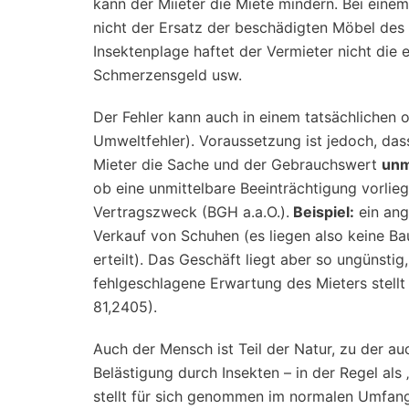
kann der Miieter die Miete mindern. Bei ein
nicht der Ersatz der beschädigten Möbel des 
Insektenplage haftet der Vermieter nicht die
Schmerzensgeld usw.
Der Fehler kann auch in einem tatsächlichen o
Umweltfehler). Voraussetzung ist jedoch, da
Mieter die Sache und der Gebrauchswert
unm
ob eine unmittelbare Beeinträchtigung vorlie
Vertragszweck (BGH a.a.O.).
Beispiel:
ein ang
Verkauf von Schuhen (es liegen also keine B
erteilt). Das Geschäft liegt aber so ungünstig
fehlgeschlagene Erwartung des Mieters stellt
81,2405).
Auch der Mensch ist Teil der Natur, zu der au
Belästigung durch Insekten – in der Regel als 
stellt für sich genommen im normalen Umfan