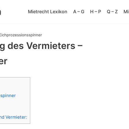
Mietrecht Lexikon
A – G
H – P
Q – Z
Mi
 Eichprozessionsspinner
ng des Vermieters –
er
sspinner
nd Vermieter: