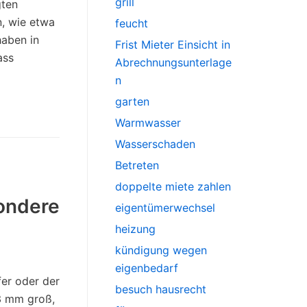
grill
gten
n, wie etwa
feucht
aben in
Frist Mieter Einsicht in
ass
Abrechnungsunterlage
n
garten
Warmwasser
Wasserschaden
Betreten
doppelte miete zahlen
sondere
eigentümerwechsel
heizung
kündigung wegen
eigenbedarf
fer oder der
besuch hausrecht
 3 mm groß,