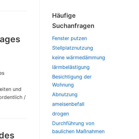
Häufige
Suchanfragen
rages
Fenster putzen
Stellplatznutzung
keine wärmedämmung
lärmbelästigung
es
Besichtigung der
Wohnung
eiten und
Abnutzung
rdentlich /
ameisenbefall
drogen
Durchführung von
baulichen Maßnahmen
 des