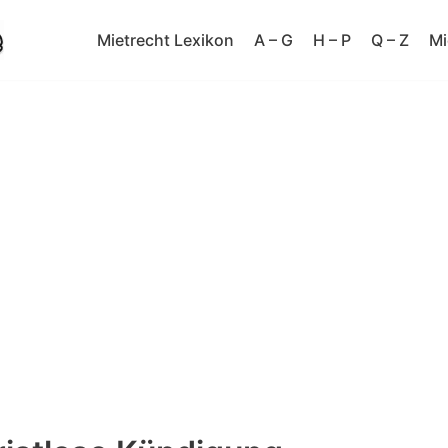
Mietrecht Lexikon
A – G
H – P
Q – Z
Mi