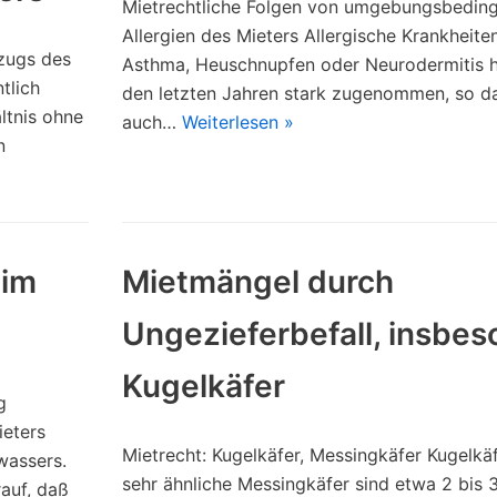
Mietrechtliche Folgen von umgebungsbedin
Allergien des Mieters Allergische Krankheite
zugs des
Asthma, Heuschnupfen oder Neurodermitis h
tlich
den letzten Jahren stark zugenommen, so d
ltnis ohne
auch…
Weiterlesen »
n
 im
Mietmängel durch
Ungezieferbefall, insbe
Kugelkäfer
g
ieters
Mietrecht: Kugelkäfer, Messingkäfer Kugelkä
wassers.
sehr ähnliche Messingkäfer sind etwa 2 bis
auf, daß