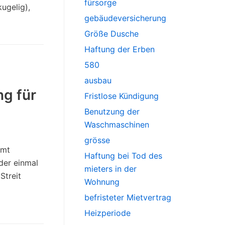
fürsorge
ugelig),
gebäudeversicherung
Größe Dusche
Haftung der Erben
580
ausbau
g für
Fristlose Kündigung
Benutzung der
Waschmaschinen
grösse
mmt
Haftung bei Tod des
der einmal
mieters in der
Streit
Wohnung
befristeter Mietvertrag
Heizperiode