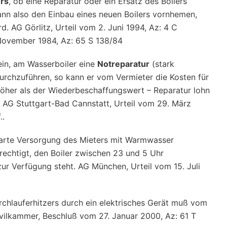
rs
, ob eine Reparatur oder ein Ersatz des Boilers
 kann also den Einbau eines neuen Boilers vornhemen,
 AG Görlitz, Urteil vom 2. Juni 1994, Az: 4 C
 November 1984, Az: 65 S 138/84
sein, am Wasserboiler eine
Notreparatur
(stark
 durchzuführen, so kann er vom Vermieter die Kosten für
höher als der Wiederbeschaffungswert – Reparatur lohn
. AG Stuttgart-Bad Cannstatt, Urteil vom 29. März
..
nbarte Versorgung des Mieters mit Warmwasser
erechtigt, den Boiler zwischen 23 und 5 Uhr
ur Verfügung steht. AG München, Urteil vom 15. Juli
chlauferhitzers durch ein elektrisches Gerät muß vom
Zivilkammer, Beschluß vom 27. Januar 2000, Az: 61 T