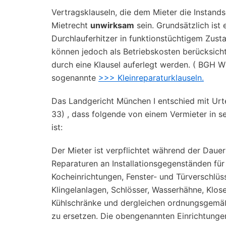
Vertragsklauseln, die dem Mieter die Instandse
Mietrecht
unwirksam
sein. Grundsätzlich ist
Durchlauferhitzer in funktionstüchtigem Zus
können jedoch als Betriebskosten berücksich
durch eine Klausel auferlegt werden. ( BGH WM
sogenannte
>>> Kleinreparaturklauseln.
Das Landgericht München I entschied mit Urte
33) , dass folgende von einem Vermieter in 
ist:
Der Mieter ist verpflichtet während der Daue
Reparaturen an Installationsgegenständen für 
Kocheinrichtungen, Fenster- und Türverschlüs
Klingelanlagen, Schlösser, Wasserhähne, Klose
Kühlschränke und dergleichen ordnungsgemäß
zu ersetzen. Die obengenannten Einrichtunge