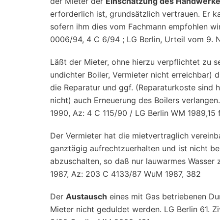
der Mieter der
Einschätzung des Handwerke
erforderlich ist, grundsätzlich vertrauen. Er
sofern ihm dies vom Fachmann empfohlen wird.
0006/94, 4 C 6/94 ; LG Berlin, Urteil vom 9.
Läßt der Mieter, ohne hierzu verpflichtet zu 
undichter Boiler, Vermieter nicht erreichbar)
die Reparatur und ggf. (Reparaturkoste sind 
nicht) auch Erneuerung des Boilers verlangen
1990, Az: 4 C 115/90 / LG Berlin WM 1989,15 f
Der Vermieter hat die mietvertraglich verei
ganztägig aufrechtzuerhalten und ist nicht b
abzuschalten, so daß nur lauwarmes Wasser z
1987, Az: 203 C 4133/87 WuM 1987, 382
Der
Austausch
eines mit Gas betriebenen Dur
Mieter nicht geduldet werden. LG Berlin 61. 