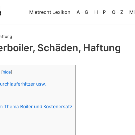
Mietrecht Lexikon
A – G
H – P
Q – Z
Mi
aftung
rboiler, Schäden, Haftung
[
hide
]
urchlauferhitzer usw.
um Thema Boiler und Kostenersatz