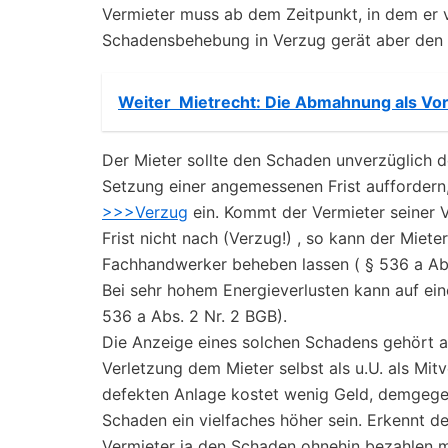
Vermieter muss ab dem Zeitpunkt, in dem er 
Schadensbehebung in Verzug gerät aber den „
Weiter
Mietrecht: Die Abmahnung als Vor
Der Mieter sollte den Schaden unverzüglich d
Setzung einer angemessenen Frist auffordern,
>>>Verzug
ein. Kommt der Vermieter seiner V
Frist nicht nach (Verzug!) , so kann der Mie
Fachhandwerker beheben lassen ( § 536 a Ab
Bei sehr hohem Energieverlusten kann auf ei
536 a Abs. 2 Nr. 2 BGB).
Die Anzeige eines solchen Schadens gehört a
Verletzung dem Mieter selbst als u.U. als Mit
defekten Anlage kostet wenig Geld, demgegen
Schaden ein vielfaches höher sein. Erkennt der
Vermieter ja den Schaden ohnehin bezahlen mü