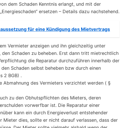
von dem Schaden Kenntnis erlangt, und mit der
Energieschaden“ ersetzen – Details dazu nachstehend.
aussetzung für eine Kündigung des Mietvertrags
em Vermieter anzeigen und ihn gleichzeitig unter
 den Schaden zu beheben. Erst dann tritt mietrechtlich
erpflichtung die Reparatur durchzuführen innerhalb der
ter den Schaden selbst beheben bzw durch einen
s 2 BGB) .
ne Abmahnung des Vermieters verzichtet werden ( §
uch zu den Obhutspflichten des Mieters, deren
verschulden vorwerfbar ist. Die Reparatur einer
über kann ein durch Energieverlust entstehender
 Mieter dies, sollte er nicht darauf verlassen, dass der
sse. Der Mieter sollte vielmehr alsbald wenn der