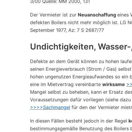
3/00 Quelle: MM 2000, 131
Der Vermieter ist zur
Neuanschaffung
eines 
defekten Boilers nicht mehr möglich ist. LG N
September 1977, Az: 7 S 2687/77
Undichtigkeiten, Wasser-
Defekte an dem Gerät können zu hohen laufen
seinen Energieverbrauch (Strom / Gas) selbs
hohen ungenutzen Energieaufwandes so ein be
eine im Mietvertrag vereinbarte
wirksame
>>
Mangel selbst zu beheben, kann er Ersatz des
Voraussetzungen dafür vorliegen (siehe dazu
>>>>Sachmangel
für den der Vermieter mietr
In diesen Fällen besteht jedoch in der Regel
k
bestimmungsgemäße Benutzung des Boilers bzw