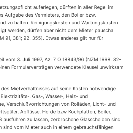
tzungspflicht auferlegen, dürften in aller Regel im
 es Aufgabe des Vermieters, den Boiler bzw.
tand zu halten. Reinigungskosten und Wartungskosten
tigt werden, dürfen aber nicht dem Mieter pauschal
 91, 381; 92, 355). Etwas anderes gilt nur für
il vom 3. Juli 1997, Az: 7 O 18843/96 (NZM 1998, 32-
seinen Formularverträgen verwendete Klausel unwirksam
r des Mietverhältnisses auf seine Kosten notwendige
Elektrizitäts-, Gas-, Wasser-, Heiz- und
se, Verschlußvorrichtungen von Rolläden, Licht- und
ttspüler, Abflüsse, Herde bzw Kochplatten, Boiler,
 ausführen zu lassen, zerbrochene Glasscheiben sind
n sind vom Mieter auch in einem gebrauchsfähigen