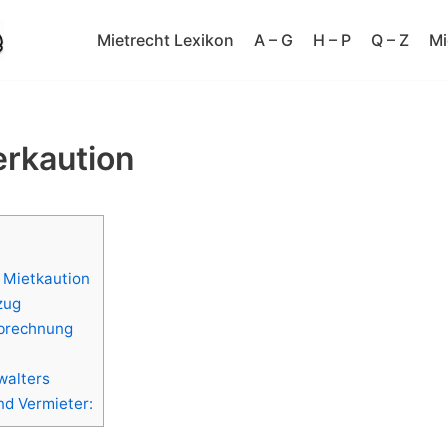
Mietrecht Lexikon
A – G
H – P
Q – Z
Mi
erkaution
 Mietkaution
zug
brechnung
walters
nd Vermieter: