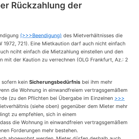
der Rückzahlung der
endigung
(>>>Beendigung)
des Mietverhältnisses die
1972, 721). Eine Mietkaution darf auch nicht einfach
ch nciht einfach die Mietzahlung einstellen und den
n mit der Kaution zu verrechnen (OLG Frankfurt, Az.: 2
 sofern kein
Sicherungsbedürfnis
bei ihm mehr
l, wenn die Wohnung in einwandfreiem vertragsgemäßem
de (zu den Pflichten bei Übergabe im Einzelnen
>>>
ietverhältnis (siehe oben) gegenüber dem Mieter mehr
dingt zu empfehlen, sich in einem
, dass die Wohnung in einwandfreien vertragsgemäßem
enen Forderungen mehr bestehen.
fach abgewohnt werden. Mieter dürfen deshalb auch