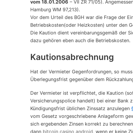
vom 18.01.2006
– VII ZR 71/05). Angemessen
Hamburg WM 97,213).
Vor dem Urteil des BGH war die Frage der Ein
Betriebskosten(oder Heizkosten) unter den Ger
Die Kaution dient vereinbarungsgemäß der Si
dazu gehören eben auch die Betriebskosten.
Kautionsabrechnung
Hat der Vermieter Gegenfordrungen, so muss 
Überlegungsfrist gegenüber dem Rückzahlung
Der Vermieter ist verpflichtet, die Kaution (s
Versicherungspolice handelt) bei einer Bank 
Kündigungsfrist üblichen Zinssatz anzulegen
vom Gesetz vorgeschriebene Anlageform gewählt
sich ergebenden Zinsen korrekt zu berechne
dann
bitcoin casino android
, wenn er keine Z