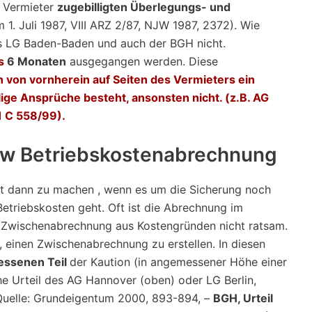
m Vermieter
zugebilligten Überlegungs- und
1. Juli 1987, VIII ARZ 2/87, NJW 1987, 2372). Wie
das LG Baden-Baden und auch der BGH nicht.
s
6 Monaten
ausgegangen werden. Diese
 von vornherein auf Seiten des Vermieters ein
lige Ansprüche besteht, ansonsten nicht. (z.B. AG
1 C 558/99).
zw Betriebskostenabrechnung
ist dann zu machen , wenn es um die Sicherung noch
triebskosten geht. Oft ist die Abrechnung im
ne Zwischenabrechnung aus Kostengründen nicht ratsam.
t, einen Zwischenabrechnung zu erstellen. In diesen
essenen Teil
der Kaution (in angemessener Höhe einer
e Urteil des AG Hannover (oben) oder LG Berlin,
Quelle: Grundeigentum 2000, 893-894, –
BGH, Urteil