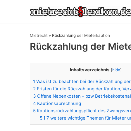
Zum
Inhalt
springen
Mietrecht
»
Rückzahlung der Mieterkaution
Rückzahlung der Miet
Inhaltsverzeichnis
[
hide
]
1
Was ist zu beachten bei der Rückzahlung der
2
Fristen für die Rückzahlung der Kaution, Ver
3
Offene Nebenkosten – bzw Betriebskostena
4
Kautionsabrechnung
5
Kautionsrückzahlungspflicht des Zwangsver
5.1
7 weitere wichtige Themen für Mieter u